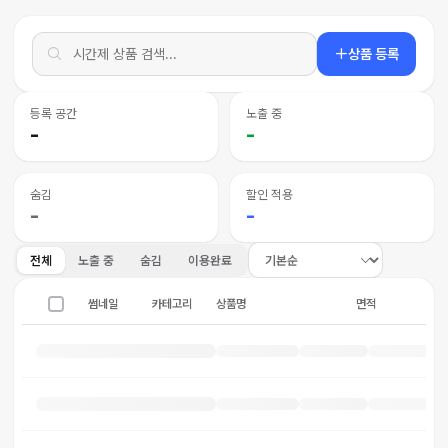
상품 등록
등록 공간
노출 중
-
-
숨김
할인 적용
-
-
전체
노출 중
숨김
이용완료
썸네일
카테고리
상품명
면적
수용